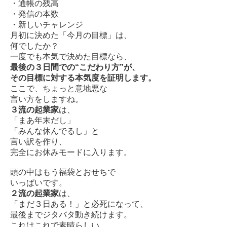
・通帳の残高
・発信の本数
・新しいチャレンジ
月初に決めた「今月の目標」は、
何でしたか？
一度でも本気で決めた目標なら、
最後の３日間での“こだわり方”が、
その目標に対する本気度を証明します。
ここで、ちょっと意地悪な
言い方をしますね。
３流の起業家
は、
「まあ年末だし」
「みんな休んでるし」と
言い訳を作り、
完全にお休みモードに入ります。
頭の中はもう福袋とおせちで
いっぱいです。
２流の起業家
は、
「まだ３日ある！」と必死になって、
最後までジタバタ動き続けます。
これはこれで素晴らしい。