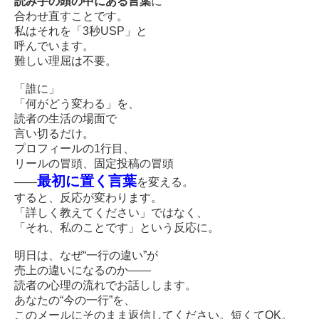
読み手の頭の中にある言葉
に
合わせ直すことです。
私はそれを「3秒USP」と
呼んでいます。
難しい理屈は不要。
「誰に」
「何がどう変わる」を、
読者の生活の場面で
言い切るだけ。
プロフィールの1行目、
リールの冒頭、固定投稿の冒頭
最初に置く言葉
——
を変える。
すると、反応が変わります。
「詳しく教えてください」ではなく、
「それ、私のことです」という反応に。
明日は、なぜ“一行の違い”が
売上の違いになるのか——
読者の心理の流れでお話しします。
あなたの“今の一行”を、
このメールにそのまま返信してください。短くてOK。