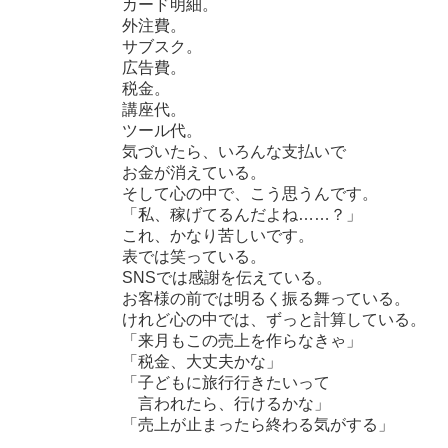
カード明細。
外注費。
サブスク。
広告費。
税金。
講座代。
ツール代。
気づいたら、いろんな支払いで
お金が消えている。
そして心の中で、こう思うんです。
「私、稼げてるんだよね……？」
これ、かなり苦しいです。
表では笑っている。
SNSでは感謝を伝えている。
お客様の前では明るく振る舞っている。
けれど心の中では、ずっと計算している。
「来月もこの売上を作らなきゃ」
「税金、大丈夫かな」
「子どもに旅行行きたいって
言われたら、行けるかな」
「売上が止まったら終わる気がする」