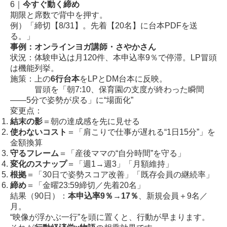
6｜
今すぐ動く締め
期限と席数で背中を押す。
例）「締切【8/31】。先着【20名】に台本PDFを送
る。」
事例：オンラインヨガ講師・さやかさん
状況：体験申込は月120件、本申込率9％で停滞。LP冒頭
は機能列挙。
施策：上の
6行台本
をLPとDM台本に反映。
冒頭を「朝7:10、保育園の支度が終わった瞬間
——5分で姿勢が戻る」に“場面化”
変更点：
結末の影
＝朝の達成感を先に見せる
使わないコスト
＝「肩こりで仕事が遅れる“1日15分”」を
金額換算
守るフレーム
＝「産後ママの“自分時間”を守る」
変化のスナップ
＝「週1→週3」「月額維持」
根拠
＝「30日で姿勢スコア改善」「既存会員の継続率」
締め
＝「金曜23:59締切／先着20名」
結果（90日）：
本申込率9％→17％
、新規会員＋9名／
月。
“映像が浮かぶ一行”を頭に置くと、行動が早まります。