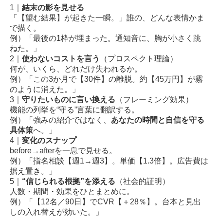
1｜
結末の影を見せる
「【望む結果】が起きた一瞬。」誰の、どんな表情かま
で描く。
例）「最後の1枠が埋まった。通知音に、胸が小さく跳
ねた。」
2｜
使わないコストを言う
（プロスペクト理論）
何が、いくら、どれだけ失われるか。
例）「この3か月で【30件】の離脱。約【45万円】が霧
のように消えた。」
3｜
守りたいものに言い換える
（フレーミング効果）
機能の列挙を“守る”言葉に翻訳する。
例）「強みの紹介ではなく、
あなたの時間と自信を守る
具体策
へ。」
4｜
変化のスナップ
before→afterを一息で見せる。
例）「指名相談【週1→週3】。単価【1.3倍】。広告費は
据え置き。」
5｜
“信じられる根拠”を添える
（社会的証明）
人数・期間・効果をひとまとめに。
例）「【12名／90日】でCVR【＋28％】。台本と見出
しの入れ替えが効いた。」