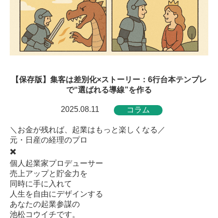
【保存版】集客は差別化×ストーリー：6行台本テンプレ
で“選ばれる導線”を作る
2025.08.11
コラム
＼お金が残れば、起業はもっと楽しくなる／
元・日産の経理のプロ
✖️
個人起業家プロデューサー
売上アップと貯金力を
同時に手に入れて
人生を自由にデザインする
あなたの起業参謀の
池松コウイチです。