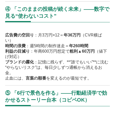
④ 「このままの投稿が続く未来」——数字で
見る“使わないコスト”
広告費の空回り
：月3万円×12＝
年36万円
（CVR横ば
い）
時間の浪費
：週5時間の制作迷走＝
年260時間
利益の目減り
：年商600万円想定で
粗利▲60万円
（値下
げ対応）
ブランドの霧化
：記憶に残らず、**“誰でもいい”**に沈む
“やらないリスク”は、毎日少しずつ通帳から消えるお
金。
止血には、
言葉の順番
を変えるのが最短です。
⑤ 「6行で景色を作る」——行動経済学で効
かせるストーリー台本（コピペOK）