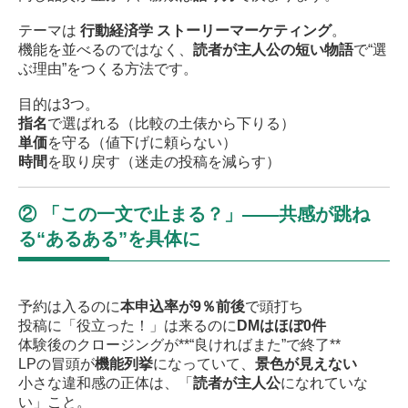
テーマは
行動経済学 ストーリーマーケティング
。
機能を並べるのではなく、
読者が主人公の短い物語
で“選
ぶ理由”をつくる方法です。
目的は3つ。
指名
で選ばれる（比較の土俵から下りる）
単価
を守る（値下げに頼らない）
時間
を取り戻す（迷走の投稿を減らす）
② 「この一文で止まる？」——共感が跳ね
る“あるある”を具体に
予約は入るのに
本申込率が9％前後
で頭打ち
投稿に「役立った！」は来るのに
DMはほぼ0件
体験後のクロージングが**“良ければまた”で終了**
LPの冒頭が
機能列挙
になっていて、
景色が見えない
小さな違和感の正体は、「
読者が主人公
になれていな
い」こと。