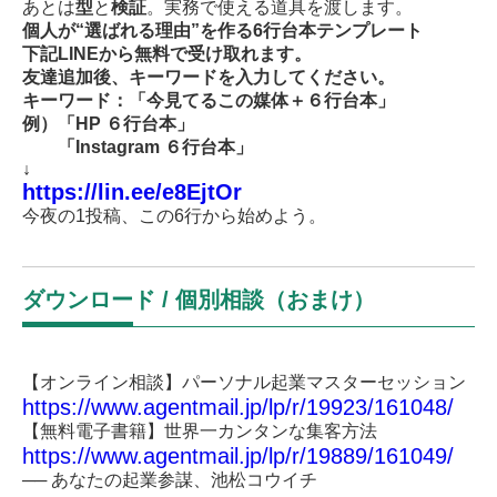
あとは
型
と
検証
。実務で使える道具を渡します。
個人が“選ばれる理由”を作る6行台本テンプレート
下記LINEから無料で受け取れます。
友達追加後、キーワードを入力してください。
キーワード：「今見てるこの媒体＋６行台本」
例）「HP ６行台本」
「Instagram ６行台本」
↓
https://lin.ee/e8EjtOr
今夜の1投稿、この6行から始めよう。
ダウンロード / 個別相談（おまけ）
【オンライン相談】パーソナル起業マスターセッション
https://www.agentmail.jp/lp/r/19923/161048/
【無料電子書籍】世界一カンタンな集客方法
https://www.agentmail.jp/lp/r/19889/161049/
── あなたの起業参謀、池松コウイチ