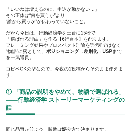
「いいねは増えるのに、申込が動かない…」
その正体は“何を買うか”より
“誰から買うか”が伝わっていないこと。
だから今日は、行動経済学を土台に15秒で
「選ばれる理由」を作る【6行台本】を配ります。
フレーミング効果やプロスペクト理論を“説明”ではなく
“物語”に落として、
ポジショニング→差別化→USP
まで
を一気通貫。
コピペOKの型なので、今夜の1投稿からそのまま使えま
す。
① 「商品の説明をやめて、物語で選ばれる」
——行動経済学 ストーリーマーケティングの
話
同じ品質が並ぶ今、勝敗は
語り方
で決まります。