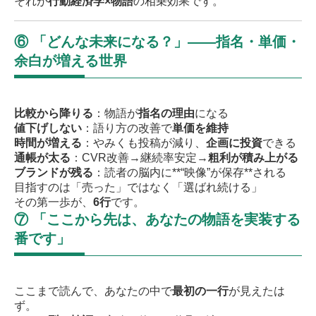
それが
行動経済学×物語
の相乗効果です。
⑥ 「どんな未来になる？」——指名・単価・
余白が増える世界
比較から降りる
：物語が
指名の理由
になる
値下げしない
：語り方の改善で
単価を維持
時間が増える
：やみくも投稿が減り、
企画に投資
できる
通帳が太る
：CVR改善→継続率安定→
粗利が積み上がる
ブランドが残る
：読者の脳内に**“映像”が保存**される
目指すのは「売った」ではなく「選ばれ続ける」
その第一歩が、
6行
です。
⑦ 「ここから先は、あなたの物語を実装する
番です」
ここまで読んで、あなたの中で
最初の一行
が見えたは
ず。