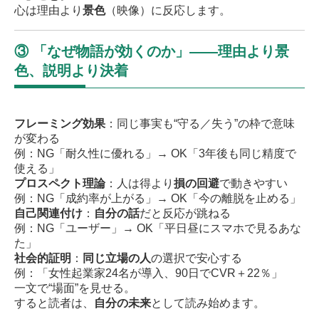
心は理由より
景色
（映像）に反応します。
③ 「なぜ物語が効くのか」——理由より景
色、説明より決着
フレーミング効果
：同じ事実も“守る／失う”の枠で意味
が変わる
例：NG「耐久性に優れる」→ OK「3年後も同じ精度で
使える」
プロスペクト理論
：人は得より
損の回避
で動きやすい
例：NG「成約率が上がる」→ OK「今の離脱を止める」
自己関連付け
：
自分の話
だと反応が跳ねる
例：NG「ユーザー」→ OK「平日昼にスマホで見るあな
た」
社会的証明
：
同じ立場の人
の選択で安心する
例：「女性起業家24名が導入、90日でCVR＋22％」
一文で“場面”を見せる。
すると読者は、
自分の未来
として読み始めます。