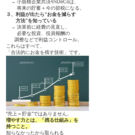
→ 小規模企業共済やiDeCoは、
将来の貯蓄＋今の節税になる。
３、利益が出たら“お金を減らす
方法”を知っている
→ 決算前に経費の見直し、
必要な投資、役員報酬の
調整などで利益コントロール。
これらはすべて、
「合法的にお金を残す技術」です。
“売上＝貯金”ではありません。
増やす力とは、「残る仕組み」を
持つこと。
知らなかったから取られる