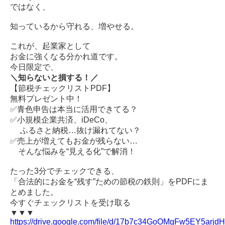
ではなく、
知っているから守れる、増やせる。
これが、起業家として
お金に強くなる分かれ道です。
今日限定で、
＼知らないと損する！／
【節税チェックリストPDF】
無料プレゼント中！
✅青色申告は本当に活用できてる？
✅小規模企業共済、iDeCo、
ふるさと納税…抜け漏れてない？
✅売上が増えてもお金が残らない…
そんな悩みを“見える化”で解消！
たった3分でチェックできる、
「合法的にお金を“残す”ための節税の鉄則」をPDFにま
とめました。
今すぐチェックリストを受け取る
▼▼▼
https://drive.google.com/file/d/17b7c34GoOMgFw5EY5arj