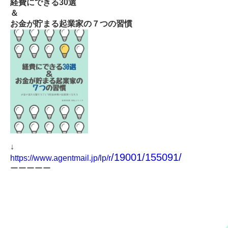
経費にできる
30
選
＆
お金が貯まる起業家の７つの習慣
↓
/19001/155091/
https://www.agentmail.jp/lp/r
ーーーーー