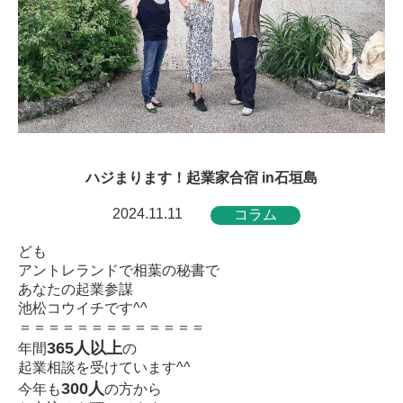
ハジまります！起業家合宿 in石垣島
2024.11.11
コラム
ども
アントレランドで相葉の秘書で
あなたの起業参謀
池松コウイチです^^
＝＝＝＝＝＝＝＝＝＝＝＝＝
365人以上
年間
の
起業相談を受けています^^
300人
今年も
の方から