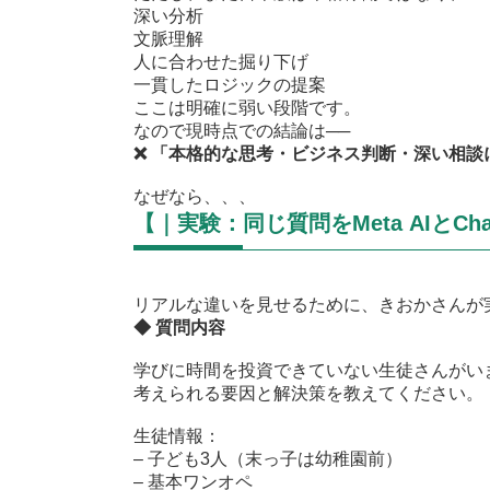
深い分析
文脈理解
人に合わせた掘り下げ
一貫したロジックの提案
ここは明確に弱い段階です。
なので現時点での結論は──
❌
「本格的な思考・ビジネス判断・深い相談
なぜなら、、、
【｜実験：同じ質問をMeta AIとC
リアルな違いを見せるために、きおかさんが
◆ 質問内容
学びに時間を投資できていない生徒さんがい
考えられる要因と解決策を教えてください。
生徒情報：
– 子ども3人（末っ子は幼稚園前）
– 基本ワンオペ