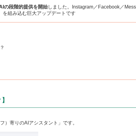
a AIの段階的提供を開始
しました。Instagram／Facebook／Me
ト」を組み込む巨大アップデートです
？
？】
イフ）寄りのAIアシスタント」です。