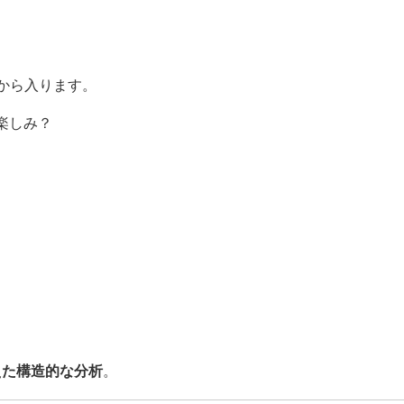
”から入ります。
楽しみ？
えた構造的な分析
。