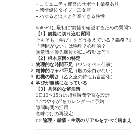
– コミュニティ運営のサポート業務あり
– 感情優位タイプ・乙女座
– ハマると淡々と作業できる特性
hatGPTは最初に“前提を確認するための質問
【1】前提に切り込む質問
そもそも「学び」をどう捉えている？義務？
「時間がない」は物理？心理的？
無意識で優先順位が低い行動は何？
【2】根本原因の特定
物理的な時間不足
（ワンオペ＋仕事）
精神的キャパ不足
（脳の余白がない）
動機の弱さ
（乙女座の特性も言語化）
学びが義務になっている
【3】具体的な解決策
1日10〜15分の超短時間学習を設計
“いつやるか”をカレンダーに予約
隙間時間の活用
意味づけの再設定
👉
論理・感情・生活のリアルをすべて踏ま