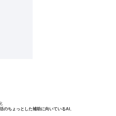
化
生活のちょっとした補助に向いているAI
。